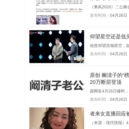
《乘风2026》二公舞
发布时间：
04月26日
仰望星空还是低头
他曾仰望浩瀚星空，如
发布时间：
04月26日
原创 阚清子的“榜一大哥”是老公，豪刷虚拟礼物“流星雨”，20分钟将乘风值推至
20万断层登顶
据网友4月26日爆料，《
发布时间：
04月26日
者来女直播回应
（来源：现代快报）4月