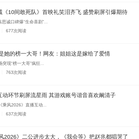
诚《10间敢死队》首映礼笑泪齐飞 盛赞刷屏引爆期待
思诚口碑爆“生命喜剧”...
677次阅读
子老公是她的榜一大哥！网友：姐姐这是嫁给了爱情
突现“榜一大哥”疯狂...
763次阅读
互动环节刷屏流星雨 其游戏账号谐音喜欢阚清子
乘风2026》直播互动...
637次阅读
《乘风2026》二公进步太大，《我会等》把赵兆都唱哭了