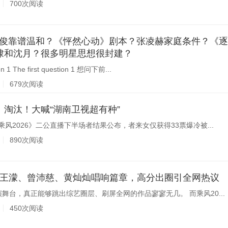
700次阅读
25】龚俊靠谱温和？《怦然心动》剧本？张凌赫家庭条件？《
棣和沈月？很多明星思想很封建？
 The first question 1 想问下前...
679次阅读
淘汰！大喊“湖南卫视超有种”
乘风2026》二公直播下半场者结果公布，者来女仅获得33票爆冷被...
890次阅读
026：王濛、曾沛慈、黄灿灿唱响篇章，高分出圈引全网热议
舞台，真正能够跳出综艺圈层、刷屏全网的作品寥寥无几。 而乘风20...
450次阅读