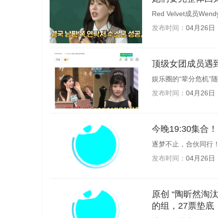
Red Velvet成员Wend
发布时间：
04月26日
顶级女团成员遇到
娱乐圈的“辈分危机”随
发布时间：
04月26日
今晚19:30集合
逐梦不止，合伙同行！
发布时间：
04月26日
原创 “陶昕然淘汰”爆上热搜！全网发起“护鸟行动”，浪姐二公太离谱！全场第二
的组，27票垫