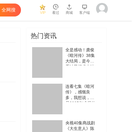
全网搜
VIP
看过
商城
客户端
热门资讯
全是感动！龚俊
《暗河传》38集
大结局，是今年
看过最燃虐大结
局
连看七集《暗河
传》，感慨良
多，我想说，这
是2025年难得的
好剧
央视40集商战剧
《大生意人》陈