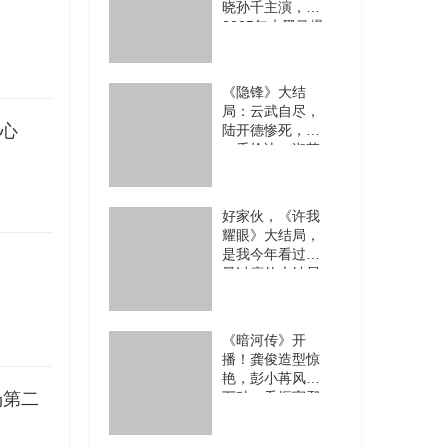
晓孙千主演，
2025年末黑马爆
款稳了
《隐锋》大结
局：云武自尽，
开心
陆开德惨死，沈
一禾枪决，淑芬
最可惜
好家伙，《许我
耀眼》大结局，
是我今年看过，
最过瘾的大结局
《暗河传》开
播！龚俊造型惊
艳，彭小苒风情
万种，乔振宇邪
魅潇洒