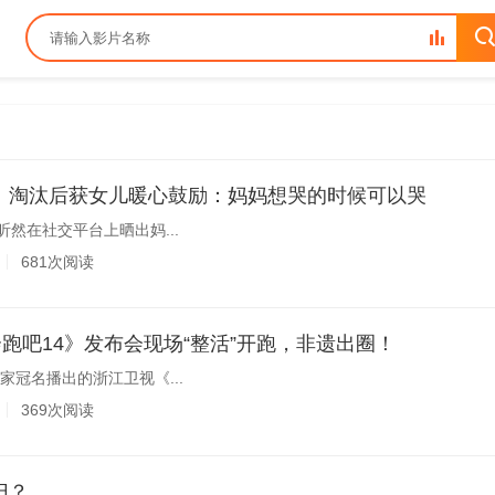
》淘汰后获女儿暖心鼓励：妈妈想哭的时候可以哭
昕然在社交平台上晒出妈...
681次阅读
奔跑吧14》发布会现场“整活”开跑，非遗出圈！
家冠名播出的浙江卫视《...
369次阅读
归？