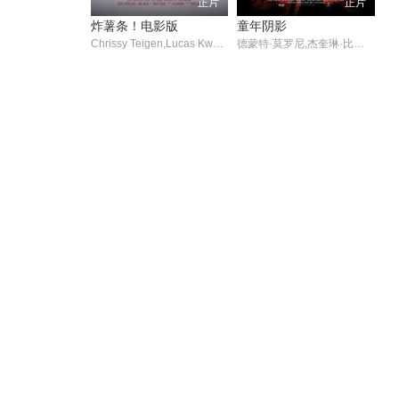
正片
正片
炸薯条！电影版
童年阴影
Chrissy Teigen,Lucas Kwan Peterson,Ana Cornier
德蒙特·莫罗尼,杰奎琳·比塞特,多米尼克·莫纳汉,克里斯·马尔基,麦克·马科夫,罗尼·吉恩·贝尔维斯,安东尼·斯科迪,葛人杰·海恩斯,加文·沃伦,德文·米歇尔斯,吉尔伯特·格伦·布朗,大卫·圣路易斯,Nancy La Scala,Jonathan Peacy,Sarah Cortez,Cosima Cabrera,Edgar de Santiago,普雷斯利·库克,Brick Patrick,布莱恩·梅