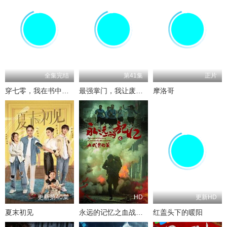
全集完结
第41集
正片
穿七零，我在书中挺好的
最强掌门，我让废柴宗门碾压三界
摩洛哥
更新第40集
HD
更新HD
夏末初见
永远的记忆之血战黎明前
红盖头下的暖阳