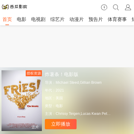
首页
电影
电视剧
综艺片
动漫片
预告片
体育赛事
授权资源
炸薯条！电影版
导演：
Michael Steed,Gillian Brown
年代：
2021
地区：
美国
类型：
电影
主演：
Chrissy Teigen,Lucas Kwan Peterson,Ana Cornier
立即播放
正片