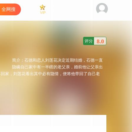
全网搜
VIP
看过
商城
客户端
8.0
评分
简介：
石德和恋人刘莲花决定近期结婚，石德一直
隐瞒自己家中有一半瞎的老父亲，婚前他让父亲出
不回家，刘莲花看出其中必有隐情，便将他带回了自己老