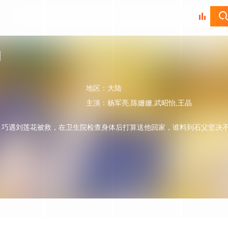
阳
地区：
大陆
主演：
杨军亮,陈姗姗,武昭怡,王晶
，巧遇刘莲花被救，在卫生院检查身体后打算送他回家，谁料到石父坚决
。