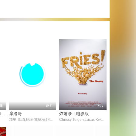
1集
正片
正片
最强掌门，我让废柴宗门碾压三界
摩洛哥
炸薯条！电影版
加里·库珀,玛琳·黛德丽,阿道夫·门吉欧,Ullrich Haupt,Eve Southern,弗朗西斯·麦克唐纳,保罗·波尔卡西,埃米尔·肖塔尔,朱丽叶·康普顿,Albert Conti,托马斯·柯伦,特蕾莎.哈里斯,Lillian Savin,Harry Schultz,Philip Sleeman,米哈伊尔·维萨罗夫
Chrissy Teigen,Lucas Kwan Peterson,Ana Cornier