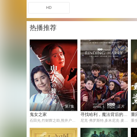
HD
热播推荐
第7集
正片
鬼女之家
寻找哈利，魔法背后的匠心
石田光,竹财辉之助,熊井户花,三浦绮罗,伊藤修子,井内悠阳,宫迫翠月
尼克·弗罗斯特,多米尼克·麦克劳克林,阿拉贝拉·斯坦顿,阿拉斯泰尔·斯托特,约翰·利思戈,珍妮特·麦克蒂尔,帕帕·厄希度
重