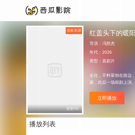
首页
频道
授权资源
红盖头下的暖
导演：
冯胜杰
年代：
2026
类型：
喜剧片
去住，不料晕倒在路边
家，此后一场闹剧上演
立即播放
更新HD
播放列表