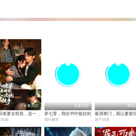
全集完结
全集完结
第4
重回老婆去世前，这一次绝不放手
穿七零，我在书中挺好的
生民国
现代都市
国产动漫