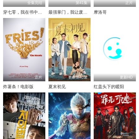
全集完结
第41集
正片
穿七零，我在书中挺好的
最强掌门，我让废柴宗门碾压三界
摩洛哥
正片
更新第40集
更新HD
炸薯条！电影版
夏末初见
红盖头下的暖阳