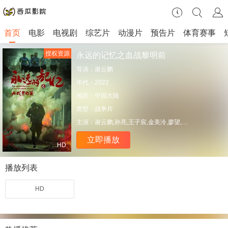
首页
电影
电视剧
综艺片
动漫片
预告片
体育赛事
授权资源
永远的记忆之血战黎明前
导演：
谢云鹏
年代：
2022
地区：
中国大陆
类型：
战争片
主演：
谢云鹏,孙亮,王子宸,金美泠,廖望,党伟,郑昌盛,董妮娜,梁伊娃,齐梓杰,山崎敬一,齐藤广海,季颖,梁西,朱华强,赵士磊,张野,张耀月,姜亦可,许佳露,孙郡曼,明上蟾
立即播放
HD
播放列表
HD