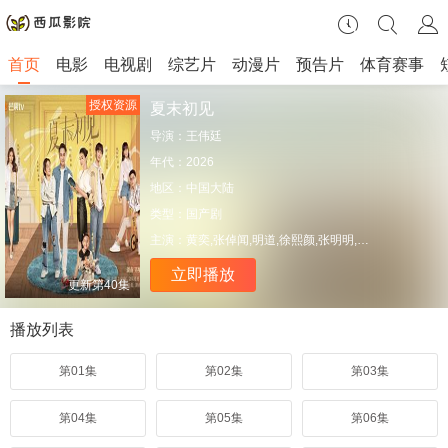
首页
电影
电视剧
综艺片
动漫片
预告片
体育赛事
授权资源
夏末初见
导演：
王伟廷
年代：
2026
地区：
中国大陆
类型：
国产剧
主演：
黄奕,张倬闻,明道,徐熙颜,张明明,郑亦桐
立即播放
更新第40集
播放列表
第01集
第02集
第03集
第04集
第05集
第06集