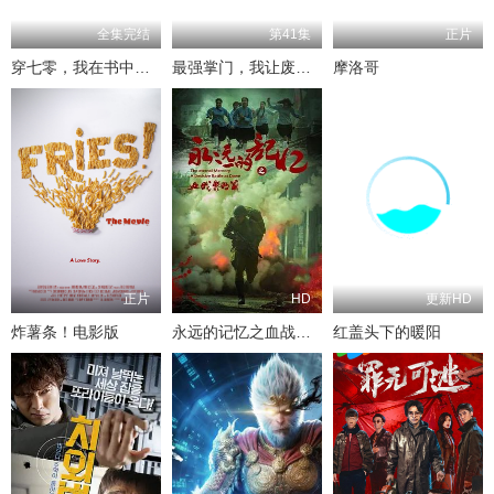
全集完结
第41集
正片
穿七零，我在书中挺好的
最强掌门，我让废柴宗门碾压三界
摩洛哥
正片
HD
更新HD
炸薯条！电影版
永远的记忆之血战黎明前
红盖头下的暖阳