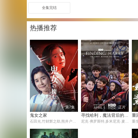
全集完结
热播推荐
第7集
正片
鬼女之家
寻找哈利，魔法背后的匠心
石田光,竹财辉之助,熊井户花,三浦绮罗,伊藤修子,井内悠阳,宫迫翠月
尼克·弗罗斯特,多米尼克·麦克劳克林,阿拉贝拉·斯坦顿,阿拉斯泰尔·斯托特,约翰·利思戈,珍妮特·麦克蒂尔,帕帕·厄希度
重