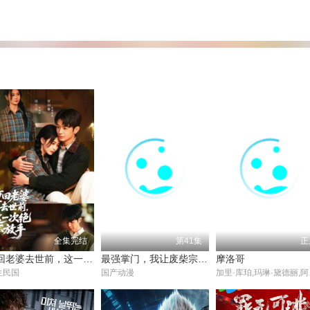
全集完结
第41集
正
重回老婆去世前，这一次绝不放手
最强掌门，我让废柴宗门碾压三界
摩洛哥
生民国
国产动漫
加里·库珀,玛琳·黛德丽,阿道夫·门吉欧,Ullrich 