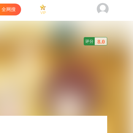
全网搜
VIP
看过
商城
客户端
8.0
评分