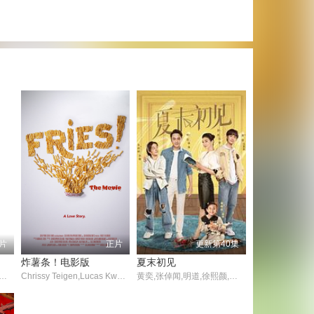
片
正片
更新第40集
炸薯条！电影版
夏末初见
Haupt,Eve Southern,弗朗西斯·麦克唐纳,保罗·波尔卡西,埃米尔·肖塔尔,朱丽叶·康普顿,Albert Conti,托马斯·柯伦,特蕾莎.哈里斯,Lillian Savin,Harry Schultz,Philip Sleeman,米哈伊尔·维萨罗夫
Chrissy Teigen,Lucas Kwan Peterson,Ana Cornier
黄奕,张倬闻,明道,徐熙颜,张明明,郑亦桐