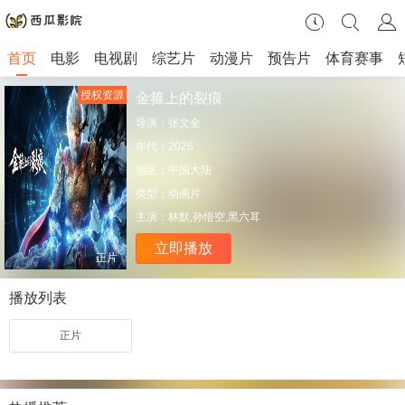
首页
电影
电视剧
综艺片
动漫片
预告片
体育赛事
授权资源
金箍上的裂痕
导演：
张文全
年代：
2026
地区：
中国大陆
类型：
动画片
主演：
林默,孙悟空,黑六耳
立即播放
正片
播放列表
正片