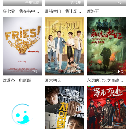
全集完结
第41集
正片
穿七零，我在书中挺好的
最强掌门，我让废柴宗门碾压三界
摩洛哥
正片
更新第40集
HD
炸薯条！电影版
夏末初见
永远的记忆之血战黎明前