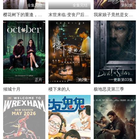
全集完结
全集完结
第91集
樱花树下的重逢，是我生命的倒计时
末世来临:变丧尸后遇上狼狗前男友
我家娘子竟然是女帝 动态漫画
正片
第2集
更新第03集
倾城十月
楼下来的人
极地恶灵第三季