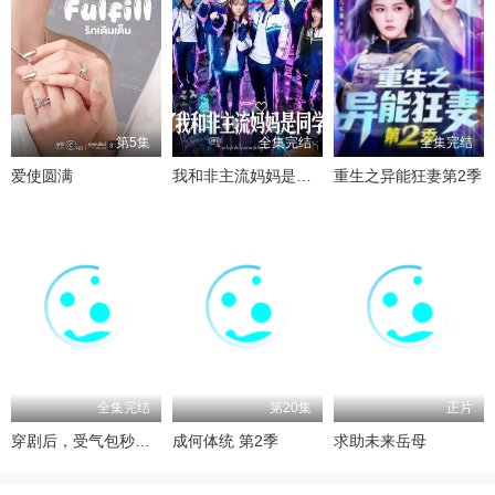
第5集
全集完结
全集完结
爱使圆满
我和非主流妈妈是同学
重生之异能狂妻第2季
全集完结
第20集
正片
穿剧后，受气包秒变人渣克星
成何体统 第2季
求助未来岳母