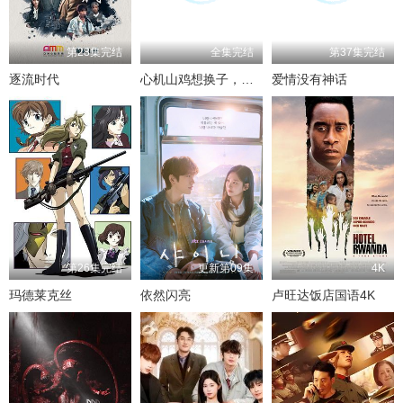
第28集完结
全集完结
第37集完结
逐流时代
心机山鸡想换子，我重生教她做人
爱情没有神话
第26集完结
更新第09集
4K
玛德莱克丝
依然闪亮
卢旺达饭店国语4K