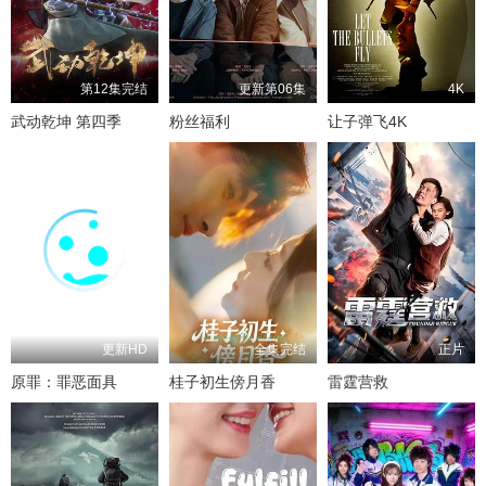
第12集完结
更新第06集
4K
武动乾坤 第四季
粉丝福利
让子弹飞4K
更新HD
全集完结
正片
原罪：罪恶面具
桂子初生傍月香
雷霆营救