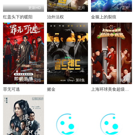
更新HD
正片
正片
红盖头下的暖阳
治外法权
金箍上的裂痕
第24集已完结
第8集
第4期
罪无可逃
赌金
上海环球美食超级争霸赛