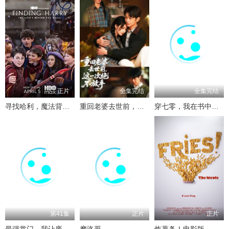
正片
全集完结
全集完结
寻找哈利，魔法背后的匠心
重回老婆去世前，这一次绝不放手
穿七零，我在书中挺好的
第41集
正片
正片
最强掌门，我让废柴宗门碾压三界
摩洛哥
炸薯条！电影版