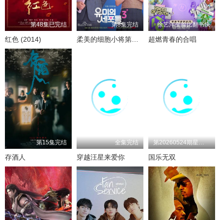
第48集已完结
第8集完结
徐艺洋变脸比翻书快
红色 (2014)
柔美的细胞小将第三季
超燃青春的合唱
第15集完结
全集完结
第20260524期星乐秀
存酒人
穿越汪星来爱你
国乐无双