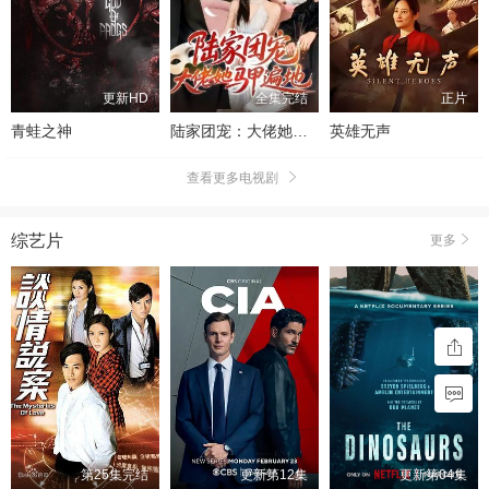
更新HD
全集完结
正片
青蛙之神
陆家团宠：大佬她马甲遍地
英雄无声
查看更多电视剧
综艺片
更多
第25集完结
更新第12集
更新第04集