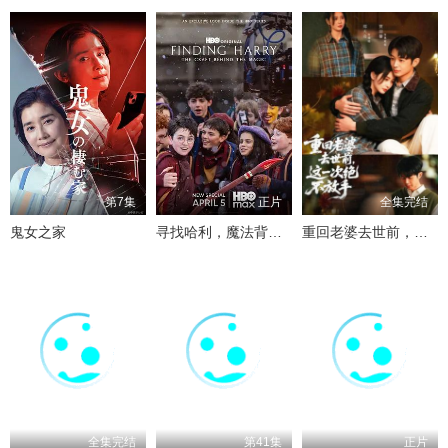
第7集
正片
全集完结
鬼女之家
寻找哈利，魔法背后的匠心
重回老婆去世前，这一次绝不放手
全集完结
第41集
正片