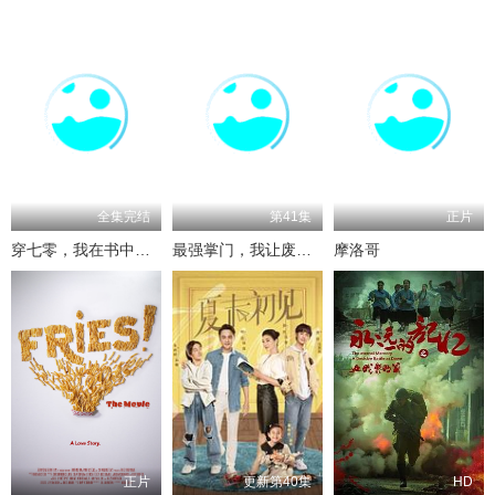
全集完结
第41集
正片
穿七零，我在书中挺好的
最强掌门，我让废柴宗门碾压三界
摩洛哥
正片
更新第40集
HD