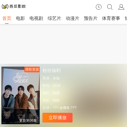
首页
电影
电视剧
综艺片
动漫片
预告片
体育赛事
授权资源
粉丝福利
导演：
未知
年代：
2026
地区：
韩国
类型：
韩剧
主演：
???,金燦奎,???
立即播放
更新第06集