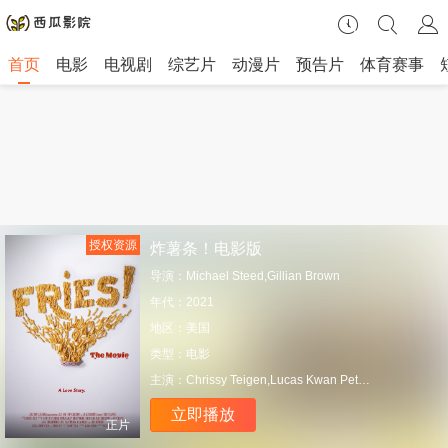
首页
电影
电视剧
综艺片
动漫片
预告片
体育赛事
授权资源
炸薯条！电影版
导演：
Michael Steed,Gillian Brown
年代：
2021
地区：
美国
类型：
电影
主演：
Chrissy Teigen,Lucas Kwan Peterson,Ana Cornier
立即播放
正片