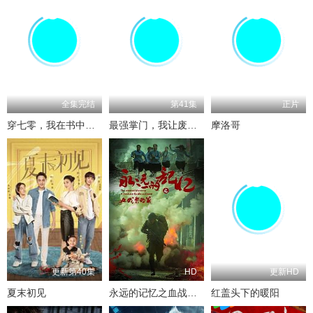
全集完结
第41集
正片
穿七零，我在书中挺好的
最强掌门，我让废柴宗门碾压三界
摩洛哥
更新第40集
HD
更新HD
夏末初见
永远的记忆之血战黎明前
红盖头下的暖阳