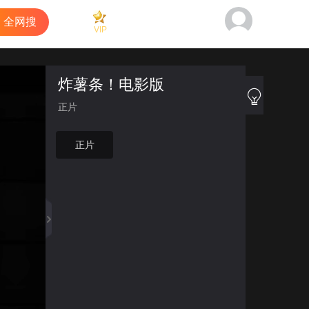
全网搜
VIP
看过
商城
客户端
炸薯条！电影版
正片
正片