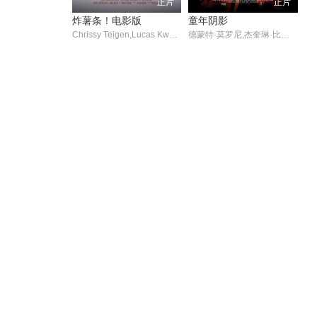
正片
正片
炸薯条！电影版
童年阴影
Chrissy Teigen,Lucas Kwan Peterson,Ana Cornier
德蒙特·莫罗尼,杰奎琳·比塞特,多米尼克·莫纳汉,克里斯·马尔基,麦克·马科夫,罗尼·吉恩·贝尔维斯,安东尼·斯科迪,葛人杰·海恩斯,加文·沃伦,德文·米歇尔斯,吉尔伯特·格伦·布朗,大卫·圣路易斯,Nancy La Scala,Jonathan Peacy,Sarah Cortez,Cosima Cabrera,Edgar de Santiago,普雷斯利·库克,Brick Patrick,布莱恩·梅