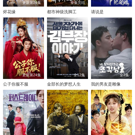
更新第24集
全集完结
全8集
烬花缘
都市神级洗脚工
请说是
更新第24集
全12集
全3集
公子你服不服
金部长的梦想人生
我的男友是雕像