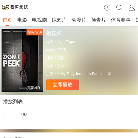
首页
电影
电视剧
综艺片
动漫片
预告片
体育赛事
授权资源
别窥探
导演：
Kyle·Tague
年代：
2025
地区：
美国
类型：
恐怖片
主演：
Kelly·Daly,Jonathan·Faircloth·Kirk,Robbie·Allen,Leilah·Ali,Emilie·Soghomonian,Jennifer·Faneuff,Jordan·Giannini,Bailee·Bob·Sveen,Patrick·Guilherme,Amanda·Godepski,Amari·Agee,Elliott·Hanson,Meredith·Starkman,Jaime·Jessup,Tami·Lisa,Justyn·Schwoegler
立即播放
更新HD
播放列表
HD