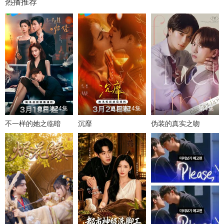
热播推荐
更新第24集
更新第24集
第4集
不一样的她之临暗
沉靡
伪装的真实之吻