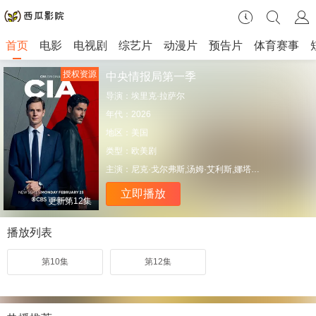
首页
电影
电视剧
综艺片
动漫片
预告片
体育赛事
授权资源
中央情报局第一季
导演：
埃里克·拉萨尔
年代：
2026
地区：
美国
类型：
欧美剧
主演：
尼克·戈尔弗斯,汤姆·艾利斯,娜塔利·莱茵兹,埃萨姆·费里斯,罗伊·舒勒,雷纳尔多·特罗亚,Prosper·Bellizia
立即播放
更新第12集
播放列表
第10集
第12集