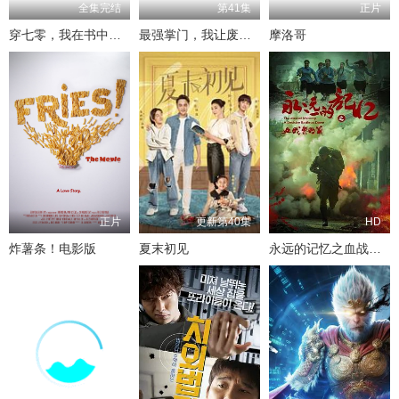
全集完结
第41集
正片
穿七零，我在书中挺好的
最强掌门，我让废柴宗门碾压三界
摩洛哥
正片
更新第40集
HD
炸薯条！电影版
夏末初见
永远的记忆之血战黎明前