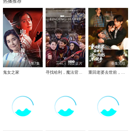
热播推荐
第7集
正片
全集完结
鬼女之家
寻找哈利，魔法背后的匠心
重回老婆去世前，这一次绝不放手