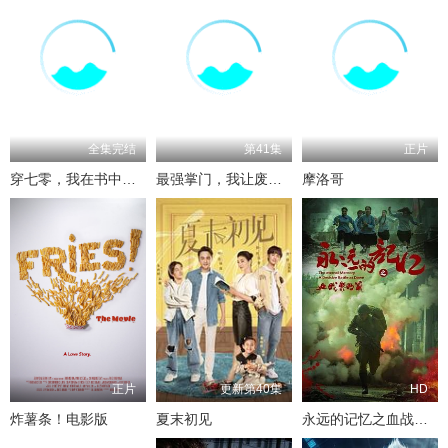
全集完结
第41集
正片
穿七零，我在书中挺好的
最强掌门，我让废柴宗门碾压三界
摩洛哥
正片
更新第40集
HD
炸薯条！电影版
夏末初见
永远的记忆之血战黎明前