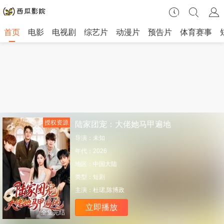
首页
电影
电视剧
综艺片
动漫片
预告片
体育赛事
授权资源
陆家团宠：大佬她马甲遍地
导演：
未知
年代：
2026
地区：
中国大陆
类型：
短剧
主演：
杜珺,陈博政
立即播放
全集完结