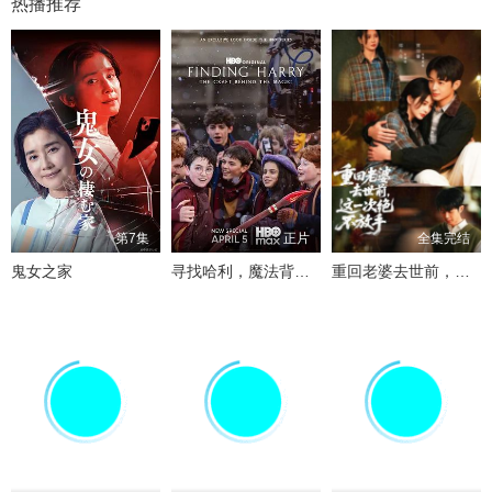
热播推荐
第7集
正片
全集完结
鬼女之家
寻找哈利，魔法背后的匠心
重回老婆去世前，这一次绝不放手