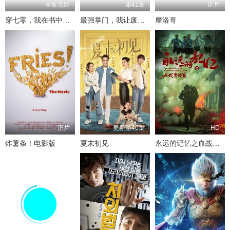
全集完结
第41集
正片
穿七零，我在书中挺好的
最强掌门，我让废柴宗门碾压三界
摩洛哥
正片
更新第40集
HD
炸薯条！电影版
夏末初见
永远的记忆之血战黎明前