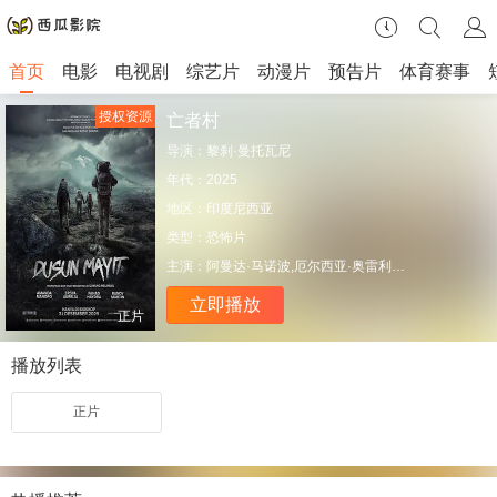
首页
电影
电视剧
综艺片
动漫片
预告片
体育赛事
授权资源
亡者村
导演：
黎刹·曼托瓦尼
年代：
2025
地区：
印度尼西亚
类型：
恐怖片
主演：
阿曼达·马诺波,厄尔西亚·奥雷利亚,法哈德·海德拉
立即播放
正片
播放列表
正片