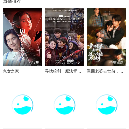
热播推荐
第7集
正片
全集完结
鬼女之家
寻找哈利，魔法背后的匠心
重回老婆去世前，这一次绝不放手