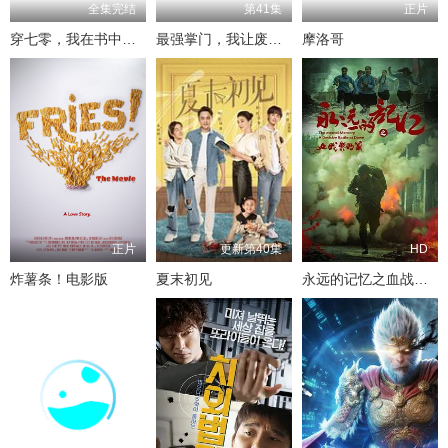
全集完结
第41集
正片
穿七零，我在书中挺好的
最强掌门，我让废柴宗门碾压三界
摩洛哥
正片
更新第40集
HD
炸薯条！电影版
夏末初见
永远的记忆之血战黎明前