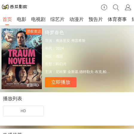
首页
电影
电视剧
综艺片
动漫片
预告片
体育赛事
授权资源
绮梦春色
导演：
弗洛里安·弗雷希斯
年代：
2024
地区：
德国
类型：
科幻片
主演：
尼科莱·金斯基,德特勒夫·布克,帕特里克·莫勒肯,Nike·Martens,布鲁诺·艾隆,Nicole·Nagel,Laurine·Price,Katharina·Gerhardt,Rodney·Charles,Sharon·Brauner,Christoph·Moreno,Can·Bilgic,Nora·Islei,Oliver·Hein-Macdonald,Mirko·Stübing,Lasse·Klene,Sharon·Kovacs,Robert·Schonk,Casimir·Teuffel·von
立即播放
更新HD
播放列表
HD