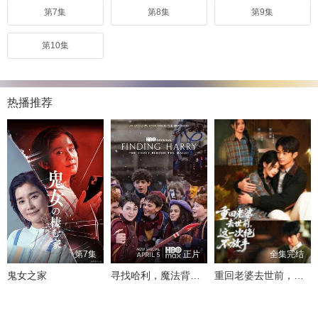
第7集
第8集
第9集
第10集
热播推荐
第7集
正片
全集完结
鬼女之家
寻找哈利，魔法背后的匠心
重回老婆去世前，这一次绝不放手