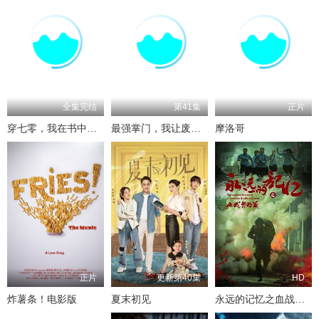
全集完结
第41集
正片
穿七零，我在书中挺好的
最强掌门，我让废柴宗门碾压三界
摩洛哥
正片
更新第40集
HD
炸薯条！电影版
夏末初见
永远的记忆之血战黎明前