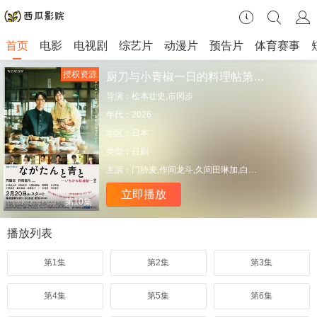
首页
电影
电视剧
综艺片
动漫片
预告片
体育赛事
授权资源
厨刀与小青椒一日的料理帖第二季
导演：
松本壮史,市冈步
年代：
2026
地区：
日本
类型：
日剧
主演：
门胁麦,作间龙斗,久间田琳加,白石隼也,小野武彦,饭田基祐,床岛佳子,中村苍,户田惠子,小林虎之介,恒松祐里,眞野陸
立即播放
第10集
播放列表
第1集
第2集
第3集
第4集
第5集
第6集