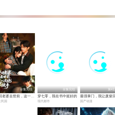
全集完结
全集完结
第4
重回老婆去世前，这一次绝不放手
穿七零，我在书中挺好的
生民国
现代都市
国产动漫