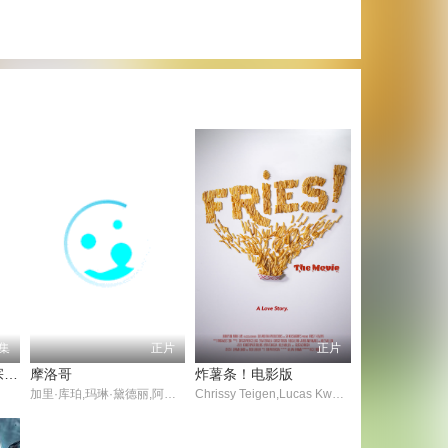
1集
正片
正片
最强掌门，我让废柴宗门碾压三界
摩洛哥
炸薯条！电影版
加里·库珀,玛琳·黛德丽,阿道夫·门吉欧,Ullrich Haupt,Eve Southern,弗朗西斯·麦克唐纳,保罗·波尔卡西,埃米尔·肖塔尔,朱丽叶·康普顿,Albert Conti,托马斯·柯伦,特蕾莎.哈里斯,Lillian Savin,Harry Schultz,Philip Sleeman,米哈伊尔·维萨罗夫
Chrissy Teigen,Lucas Kwan Peterson,Ana Cornier