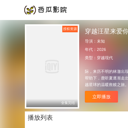
首页
频道
授权资源
穿越汪星来爱
导演：
未知
年代：
2026
类型：
穿越现代
际，来历不明的林澈出
帮助下，鹿听夏逐渐走
越星球的温暖救赎之旅
立即播放
全集完结
播放列表