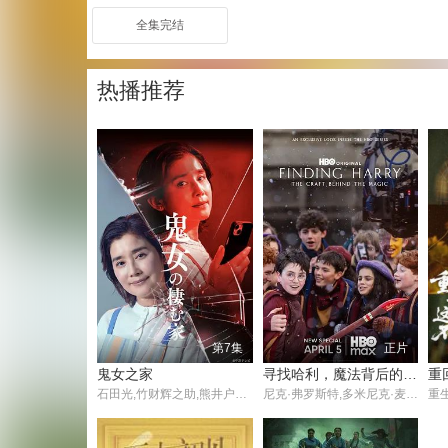
全集完结
热播推荐
第7集
正片
鬼女之家
寻找哈利，魔法背后的匠心
石田光,竹财辉之助,熊井户花,三浦绮罗,伊藤修子,井内悠阳,宫迫翠月
尼克·弗罗斯特,多米尼克·麦克劳克林,阿拉贝拉·斯坦顿,阿拉斯泰尔·斯托特,约翰·利思戈,珍妮特·麦克蒂尔,帕帕·厄希度
重