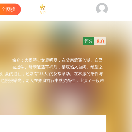
全网搜
VIP
看过
商城
客户端
8.0
评分
简介：
大提琴少女鹿听夏，在父亲蒙冤入狱、自己
被退学、母亲遭遇车祸后，彻底陷入自闭。绝望之
听夏的过往，还常有“非人”的反常举动。在林澈的陪伴与
历也慢慢曝光，两人在并肩前行中默契渐生，上演了一段跨