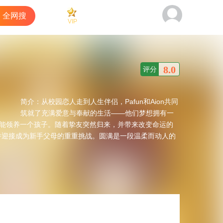
全网搜
VIP
看过
商城
客户端
8.0
评分
简介：
从校园恋人走到人生伴侣，Pafun和Aion共同
筑就了充满爱意与奉献的生活——他们梦想拥有一
天能领养一个孩子。随着挚友突然归来，并带来改变命运的
并迎接成为新手父母的重重挑战。圆满是一段温柔而动人的