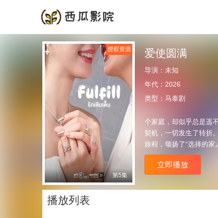
首页
频道
授权资源
爱使圆满
导演：
未知
年代：
2026
类型：
马泰剧
个家庭，却似乎总是遥不
契机，一切发生了转折
旅程，颂扬了“选择的家
立即播放
第5集
播放列表