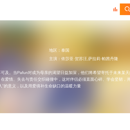
地区：
泰国
主演：
依莎亚·贺苏汪,萨拉莉·帕茜丹隆
可及。当Pafun对成为母亲的渴望日益加深，他们将希望寄托于未来某
。在爱情、失去与责任交织碰撞中，这对伴侣必须直面心碎、学会坚韧，
人”的意义，以及用爱填补生命缺口的温暖力量