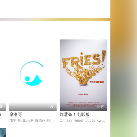
1集
正片
正片
最强掌门，我让废柴宗门碾压三界
摩洛哥
炸薯条！电影版
加里·库珀,玛琳·黛德丽,阿道夫·门吉欧,Ullrich Haupt,Eve Southern,弗朗西斯·麦克唐纳,保罗·波尔卡西,埃米尔·肖塔尔,朱丽叶·康普顿,Albert Conti,托马斯·柯伦,特蕾莎.哈里斯,Lillian Savin,Harry Schultz,Philip Sleeman,米哈伊尔·维萨罗夫
Chrissy Teigen,Lucas Kwan Peterson,Ana Cornier