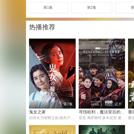
第1集
第2集
第
热播推荐
第7集
正片
鬼女之家
寻找哈利，魔法背后的匠心
石田光,竹财辉之助,熊井户花,三浦绮罗,伊藤修子,井内悠阳,宫迫翠月
尼克·弗罗斯特,多米尼克·麦克劳克林,阿拉贝拉·斯坦顿,阿拉斯泰尔·斯托特,约翰·利思戈,珍妮特·麦克蒂尔,帕帕·厄希度
重