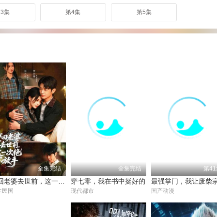
3集
第4集
第5集
全集完结
全集完结
第4
重回老婆去世前，这一次绝不放手
穿七零，我在书中挺好的
生民国
现代都市
国产动漫