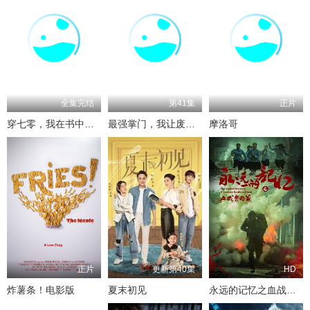
全集完结
第41集
正片
穿七零，我在书中挺好的
最强掌门，我让废柴宗门碾压三界
摩洛哥
正片
更新第40集
HD
炸薯条！电影版
夏末初见
永远的记忆之血战黎明前