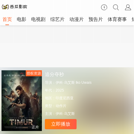
首页
电影
电视剧
综艺片
动漫片
预告片
体育赛事
授权资源
追分夺秒
导演：
伊科·乌艾斯 Iko Uwais
年代：
2025
地区：
印度尼西亚
类型：
动作片
主演：
伊科·乌艾斯
立即播放
正片