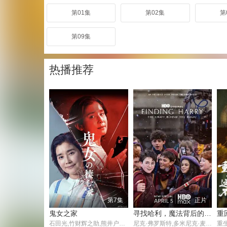
第01集
第02集
第
第09集
热播推荐
第7集
正片
鬼女之家
寻找哈利，魔法背后的匠心
石田光,竹财辉之助,熊井户花,三浦绮罗,伊藤修子,井内悠阳,宫迫翠月
尼克·弗罗斯特,多米尼克·麦克劳克林,阿拉贝拉·斯坦顿,阿拉斯泰尔·斯托特,约翰·利思戈,珍妮特·麦克蒂尔,帕帕·厄希度
重