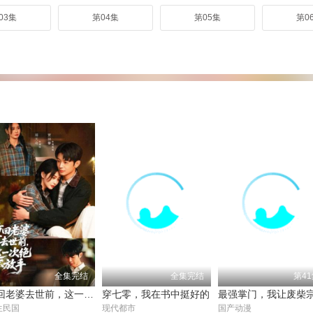
03集
第04集
第05集
第0
全集完结
全集完结
第4
重回老婆去世前，这一次绝不放手
穿七零，我在书中挺好的
生民国
现代都市
国产动漫