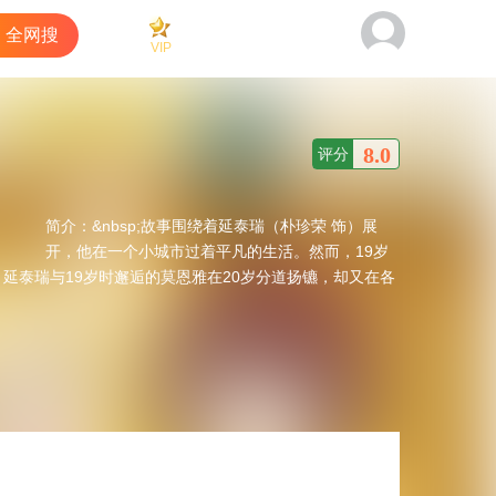
全网搜
VIP
看过
商城
客户端
8.0
评分
简介：
&nbsp;故事围绕着延泰瑞（朴珍荣 饰）展
开，他在一个小城市过着平凡的生活。然而，19岁
延泰瑞与19岁时邂逅的莫恩雅在20岁分道扬镳，却又在各