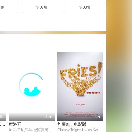
6集
第07集
第08集
1集
正片
正片
最强掌门，我让废柴宗门碾压三界
摩洛哥
炸薯条！电影版
加里·库珀,玛琳·黛德丽,阿道夫·门吉欧,Ullrich Haupt,Eve Southern,弗朗西斯·麦克唐纳,保罗·波尔卡西,埃米尔·肖塔尔,朱丽叶·康普顿,Albert Conti,托马斯·柯伦,特蕾莎.哈里斯,Lillian Savin,Harry Schultz,Philip Sleeman,米哈伊尔·维萨罗夫
Chrissy Teigen,Lucas Kwan Peterson,Ana Cornier