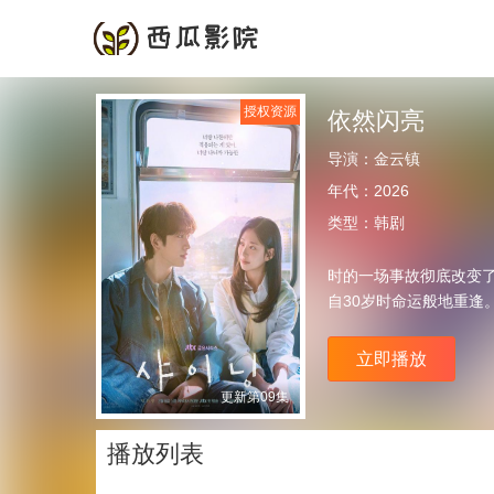
首页
频道
授权资源
依然闪亮
导演：
金云镇
年代：
2026
类型：
韩剧
时的一场事故彻底改变了
自30岁时命运般地重逢
立即播放
更新第09集
播放列表