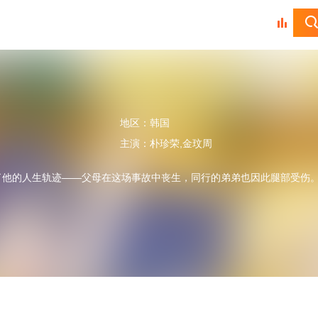
地区：
韩国
主演：
朴珍荣,金玟周
他的人生轨迹——父母在这场事故中丧生，同行的弟弟也因此腿部受伤。
。