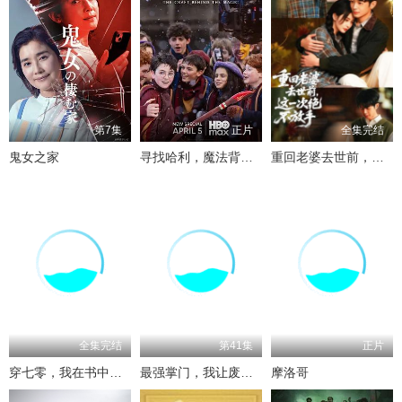
第7集
正片
全集完结
鬼女之家
寻找哈利，魔法背后的匠心
重回老婆去世前，这一次绝不放手
全集完结
第41集
正片
穿七零，我在书中挺好的
最强掌门，我让废柴宗门碾压三界
摩洛哥