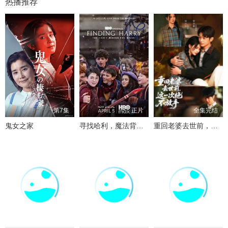
热播推荐
第7集
正片
全集完结
鬼女之家
寻找哈利，魔法背后的匠心
重回老婆去世前，这一次绝不放手