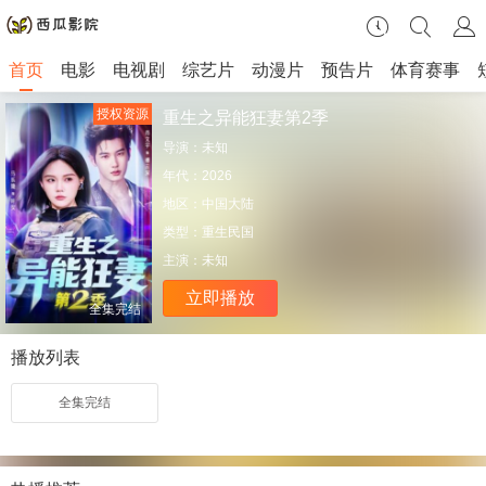
首页
电影
电视剧
综艺片
动漫片
预告片
体育赛事
授权资源
重生之异能狂妻第2季
导演：
未知
年代：
2026
地区：
中国大陆
类型：
重生民国
主演：
未知
立即播放
全集完结
播放列表
全集完结