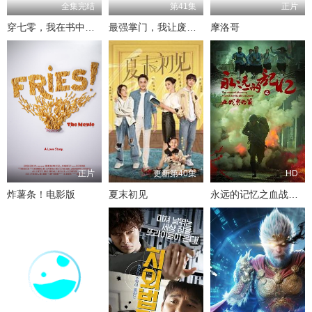
全集完结
第41集
正片
穿七零，我在书中挺好的
最强掌门，我让废柴宗门碾压三界
摩洛哥
正片
更新第40集
HD
炸薯条！电影版
夏末初见
永远的记忆之血战黎明前