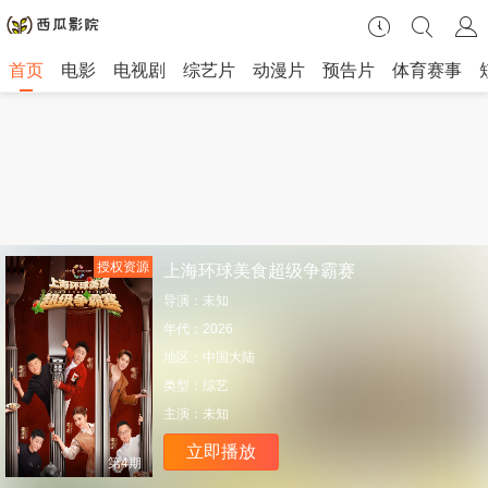
首页
电影
电视剧
综艺片
动漫片
预告片
体育赛事
授权资源
上海环球美食超级争霸赛
导演：
未知
年代：
2026
地区：
中国大陆
类型：
综艺
主演：
未知
立即播放
第4期