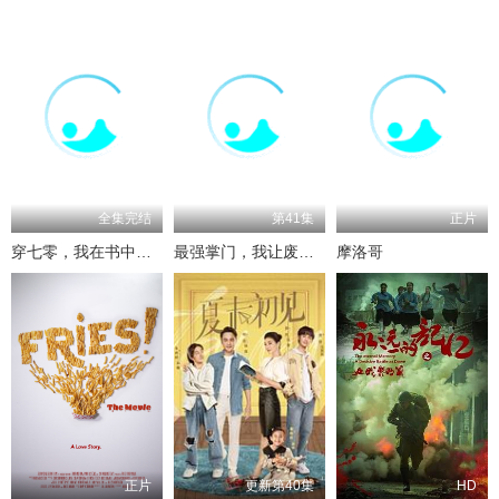
全集完结
第41集
正片
穿七零，我在书中挺好的
最强掌门，我让废柴宗门碾压三界
摩洛哥
正片
更新第40集
HD