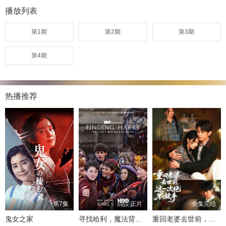
播放列表
第1期
第2期
第3期
第4期
热播推荐
第7集
正片
全集完结
鬼女之家
寻找哈利，魔法背后的匠心
重回老婆去世前，这一次绝不放手