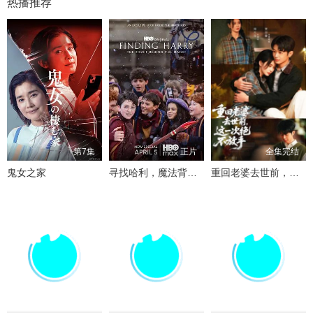
热播推荐
第7集
正片
全集完结
鬼女之家
寻找哈利，魔法背后的匠心
重回老婆去世前，这一次绝不放手