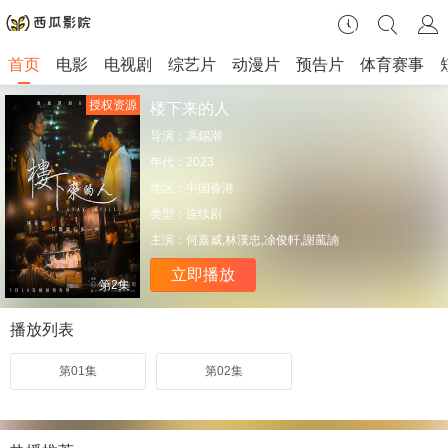
首页
电影
电视剧
综艺片
动漫片
预告片
体育赛事
授权资源
楼下来的人
导演：
馮錫潮
年代：
2023
地区：
中国香港
类型：
连续剧
主演：
何嘉威,林漢忠,凃俊軒,謝葻諵
立即播放
第2集
播放列表
第01集
第02集