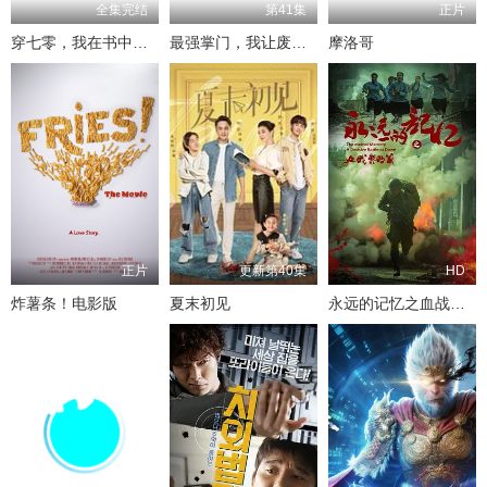
全集完结
第41集
正片
穿七零，我在书中挺好的
最强掌门，我让废柴宗门碾压三界
摩洛哥
正片
更新第40集
HD
炸薯条！电影版
夏末初见
永远的记忆之血战黎明前