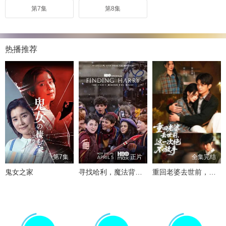
第7集
第8集
热播推荐
第7集
正片
全集完结
鬼女之家
寻找哈利，魔法背后的匠心
重回老婆去世前，这一次绝不放手