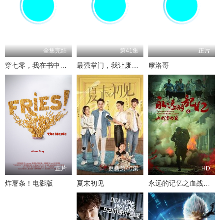
全集完结
第41集
正片
穿七零，我在书中挺好的
最强掌门，我让废柴宗门碾压三界
摩洛哥
正片
更新第40集
HD
炸薯条！电影版
夏末初见
永远的记忆之血战黎明前