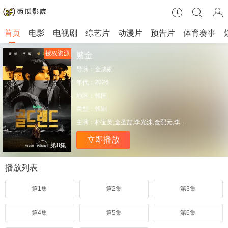
首页
电影
电视剧
综艺片
动漫片
预告片
体育赛事
授权资源
赌金
导演：
金成勋
年代：
2026
地区：
韩国
类型：
韩剧
主演：
朴宝英,金圣喆,李光洙,金熙元,李贤旭,文晶熙
立即播放
第8集
播放列表
第1集
第2集
第3集
第4集
第5集
第6集