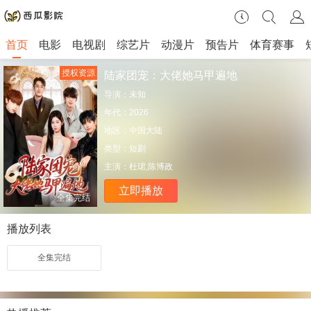
首页
电影
电视剧
综艺片
动漫片
预告片
体育赛事
授权资源
陆家团宠：大佬她马甲遍地
导演：
未知
年代：
2026
地区：
中国大陆
类型：
短剧
主演：
杜珺,陈博政
立即播放
全集完结
播放列表
全集完结