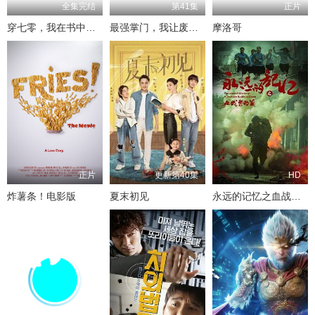
全集完结
第41集
正片
穿七零，我在书中挺好的
最强掌门，我让废柴宗门碾压三界
摩洛哥
正片
更新第40集
HD
炸薯条！电影版
夏末初见
永远的记忆之血战黎明前