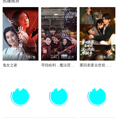
热播推荐
第7集
正片
全集完结
鬼女之家
寻找哈利，魔法背后的匠心
重回老婆去世前，这一次绝不放手