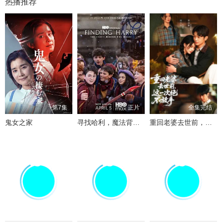
热播推荐
第7集
正片
全集完结
鬼女之家
寻找哈利，魔法背后的匠心
重回老婆去世前，这一次绝不放手