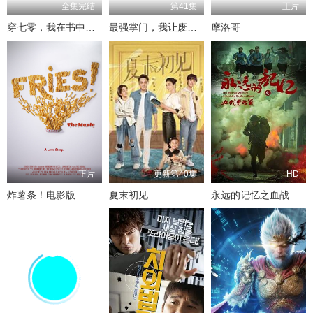
全集完结
第41集
正片
穿七零，我在书中挺好的
最强掌门，我让废柴宗门碾压三界
摩洛哥
正片
更新第40集
HD
炸薯条！电影版
夏末初见
永远的记忆之血战黎明前