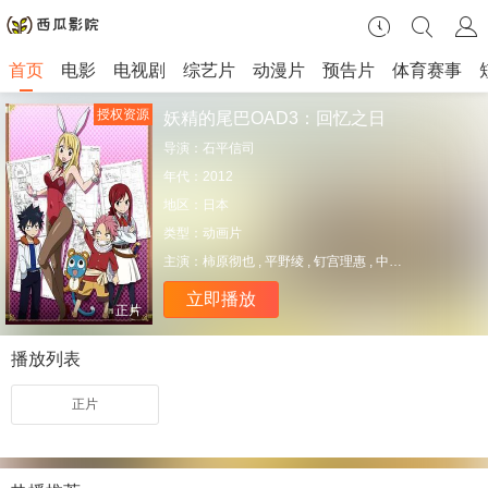
首页
电影
电视剧
综艺片
动漫片
预告片
体育赛事
授权资源
妖精的尾巴OAD3：回忆之日
导演：
石平信司
年代：
2012
地区：
日本
类型：
动画片
主演：
柿原彻也 , 平野绫 , 钉宫理惠 , 中村悠一
立即播放
正片
播放列表
正片