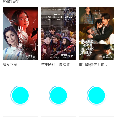
热播推荐
第7集
正片
全集完结
鬼女之家
寻找哈利，魔法背后的匠心
重回老婆去世前，这一次绝不放手