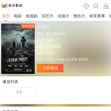
首页
电影
电视剧
综艺片
动漫片
预告片
体育赛事
授权资源
亡者村
导演：
黎刹·曼托瓦尼
年代：
2025
地区：
印度尼西亚
类型：
恐怖片
主演：
阿曼达·马诺波,厄尔西亚·奥雷利亚,法哈德·海德拉
立即播放
正片
播放列表
正片