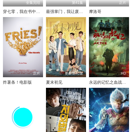
全集完结
第41集
正片
穿七零，我在书中挺好的
最强掌门，我让废柴宗门碾压三界
摩洛哥
正片
更新第40集
HD
炸薯条！电影版
夏末初见
永远的记忆之血战黎明前