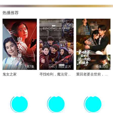
热播推荐
第7集
正片
全集完结
鬼女之家
寻找哈利，魔法背后的匠心
重回老婆去世前，这一次绝不放手