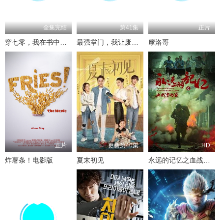
全集完结
第41集
正片
穿七零，我在书中挺好的
最强掌门，我让废柴宗门碾压三界
摩洛哥
正片
更新第40集
HD
炸薯条！电影版
夏末初见
永远的记忆之血战黎明前