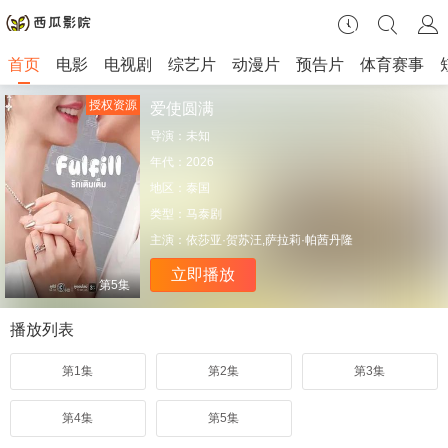
首页
电影
电视剧
综艺片
动漫片
预告片
体育赛事
授权资源
爱使圆满
导演：
未知
年代：
2026
地区：
泰国
类型：
马泰剧
主演：
依莎亚·贺苏汪,萨拉莉·帕茜丹隆
立即播放
第5集
播放列表
第1集
第2集
第3集
第4集
第5集